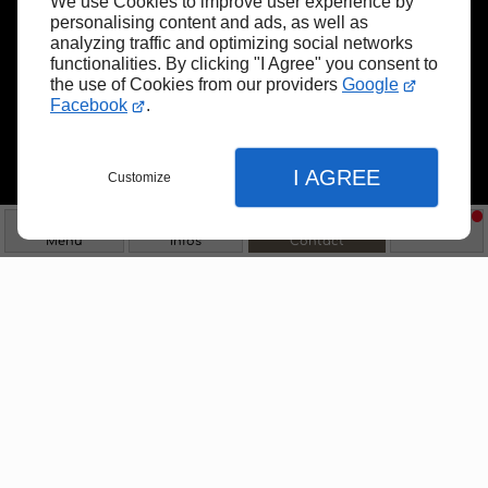
We use Cookies to improve user experience by
AIDONS À LES RÉALISER
personalising content and ads, as well as
analyzing traffic and optimizing social networks
functionalities. By clicking "I Agree" you consent to
À Thann
, la Menuiserie Daniel Dietrich
the use of Cookies from our providers
Google
Facebook
.
donne vie à vos projets bois avec
passion et savoir-faire
.
I AGREE
Customize
Appel
Contact
Menu
Infos
Contact
Entreprise de menuiserie à Thann
Fermer
Fermer
Fermer
Située à Thann
, l’entreprise
Menuiserie Daniel Dietrich
prend en
main vos projets. Nous sommes