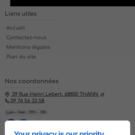
Liens utiles
Accueil
Contactez-nous
Mentions légales
Plan du site
Nos coordonnées
39 Rue Henri Lebert,
68800
THANN
09 74 56 33 58
Lun – Ven
: 09h - 18h
Your privacy is our priority